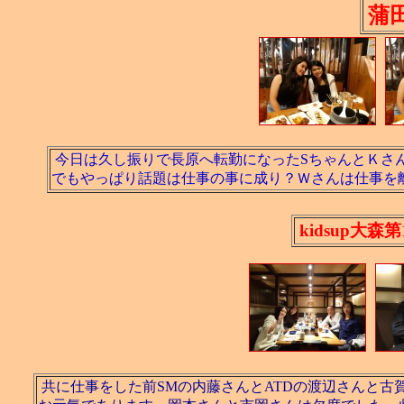
蒲
今日は久し振りで長原へ転勤になったSちゃんとＫさ
でもやっぱり話題は仕事の事に成り？Ｗさんは仕事を
kidsup大森
共に仕事をした前SMの内藤さんとATDの渡辺さんと古