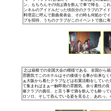
ン、もちろんその頃は酒を飲んで車で帰る、これ
ンネルのアイドルだった頃自分のクラブのアイド
料理店に呼んで新曲発表会、その時も何処かでイ
ブを招待、うちのクラブがこのイベントで急に有
之は箱根での全国大会の模様である、全国から箱
雰囲気でこのホテルはその後借りる事が出来なく
ぁ大阪から着たクラブなどは右翼活動をしていた
て集まればまぁ一触即発の雰囲気、余り素性の良
催クラブの責任、と言う事で酒を飲んでも酔って
ロソロ、そして呑んでいる姿を見ると、あれっ、