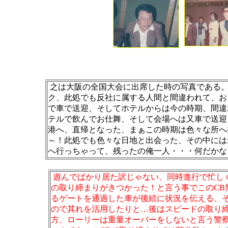
之は大阪の全国大会に出席した時の写真である
ク、此処でも反社に属する人間と間違われて、お
で車で送迎、そしてホテルからは今の時期、間違
テルで飲んでお仕舞、そして会場へは又車で送迎
港へ、直帰となった、まぁこの時期は色々な所へ
～！此処でも色々な日地と出会った、その中には
へ行っちゃって、残ったの俺一人・・・何だかな
遊んでばかり居た訳じゃない、同時進行で忙し
の取り締まりがきつかった！と言う事でこのC
るゲートを通過した車が後続に状況を伝える、そ
ので其れを活用したりと…後はスピードの取り
方、ローリーは重量オーバーをしないと言う警