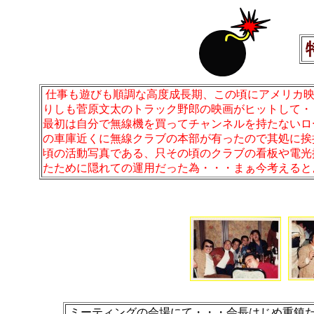
仕事も遊びも順調な高度成長期、この頃にアメリカ映
りしも菅原文太のトラック野郎の映画がヒットして・
最初は自分で無線機を買ってチャンネルを持たないロ
の車庫近くに無線クラブの本部が有ったので其処に挨
頃の活動写真である、只その頃のクラブの看板や電光
たために隠れての運用だった為・・・まぁ今考えると
ミーティングの会場にて・・・会長はじめ重鎮