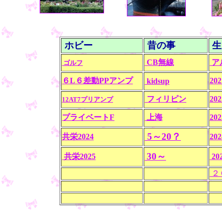
ホビー
昔の事
生
CB無線
ア
ゴルフ
６L６差動PPアンプ
20
kidsup
フィリピン
20
12AT7プリアンプ
プライベートF
上海
20
5～20？
共栄2024
20
30～
共栄2025
20
２