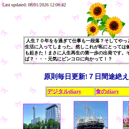
Last updated: 08/01/2026 12:06:42
人生７０年をを過ぎて仕事も一段落？そしてやっ
生活に入ってしまった。然しこれが私にとっては
も起きた！まさに人生再生の第一歩の出発です。
ば？・・・元気にピンコロに向かって！？
原則毎日更新!７日間途絶え
デジタルdiary
食のdiary